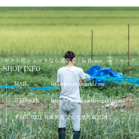
ギフト用ショコラなら通販で｜le fleuve ルフルーヴ
SHOP INFO
MAIL
:
info@koudaiuegaki.com
WEBSITE
:
https://www.koudaiuegaki.com/
〒667-0321 兵庫県養父市大屋町蔵垣947