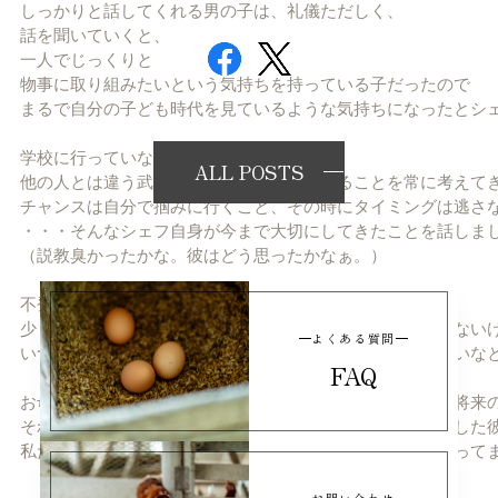
しっかりと話してくれる男の子は、礼儀ただしく、
話を聞いていくと、
一人でじっくりと
物事に取り組みたいという気持ちを持っている子だったので
まるで自分の子ども時代を見ているような気持ちになったとシ
学校に行っていない分、
ALL POSTS
他の人とは違う武器（＝強み）を手に入れることを常に考えて
チャンスは自分で掴みに行くこと、その時にタイミングは逃さ
・・・そんなシェフ自身が今まで大切にしてきたことを話しま
（説教臭かったかな。彼はどう思ったかなぁ。）
不登校から大人になった人間のサンプルのひとつを見て
少しでも何か思ってくれたかなぁ・・・それはまだわからない
よくある質問
いつかあんな大人もいたな、なんて思い出してくれたらいいな
FAQ
お母さんも「初めて聞きました」と言っておられた、彼の将来
それを聞いた時に、一人でじっくりと仕事に取り組む成長した
私たちも、ここからこっそり、でもバシバシとエールを送って