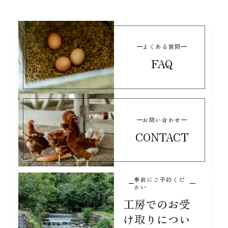
2026/07/24
meringue de chocolat -ムラングショコラ-
よくある質問
2026/07/23
FAQ
≪ICA2025シルバー受賞≫ ガナッシュ6 -はちみつショコラのセレクション-
2026/07/20
お問い合わせ
Anniversary6に入っていた、はちみつマロンがコチラ
CONTACT
のBOXにも入っていてまた食べれる嬉しさに狂喜乱舞し
てました。本っ当に美味しいし凄いです。勿論はちみつ
マロン以外も全て美味しくいただきました。有難うござ
いました。
事前にご予約くだ
さい
工房でのお受
カカオとドライフルーツのグラノーラ
け取りについ
2026/07/20