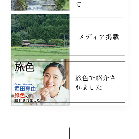
て
紅茶に合う感じですごく美味しいです
メディア掲載
le fleuveのクッキー缶
2026/07/19
どれも美味しいかったです
旅色で紹介さ
ジャスミンケイク 〜ジャスミンの花香る 山のはちみつのケイク〜
2026/07/19
れました
濃厚な味わいで美味しかったです。
カカオサブレ缶
2026/07/19