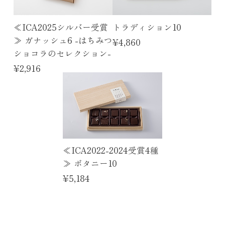
ボンボンのBOXの他、サブレやギモーヴなど色々な商品
をお試し出来てとてもお得でした。特にギモーヴはもっ
ちり食感と口溶けのなめらかさが絶妙で、是非リピート
≪ICA2025シルバー受賞
トラディション10
したいです！ 催事も多くなってきて大変かと思います
≫ ガナッシュ6 -はちみつ
¥4,860
が、これからも美味しいお菓子を楽しみにしています。
ショコラのセレクション-
¥2,916
≪ICA2020-2025受賞5種, C.C.C受賞3種≫ プラリネ10
2026/07/27
10粒全て美味しくいただきました！ 美味しいチョコレ
ートを食べることが出来て幸せです。 有難うございま
したm(_ _)m
≪ICA2022-2024受賞4種
≫ ボタニー10
カカオサブレ缶
¥5,184
2026/07/24
le fleuveのクッキー缶