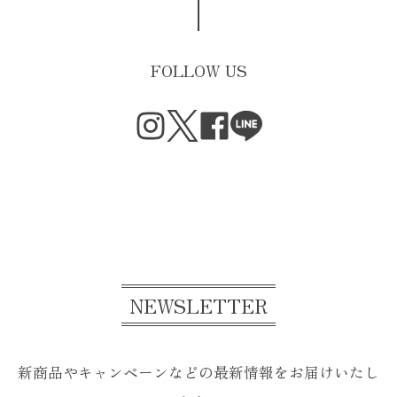
美味しいの一言
FOLLOW US
シトロンガトーナンテ
2026/07/19
美味しい
アプリコットとラベンダーのショコラサブレ mini
2026/07/19
美味しい
NEWSLETTER
≪ICA2022-2024受賞4種≫ ボタニー10
2026/07/18
新商品やキャンペーンなどの最新情報をお届けいたし
ちょっとずつ食べようと思ってましたが美味しすぎて一
気に食べちゃいました。 本当に美味しい。 こんなに美