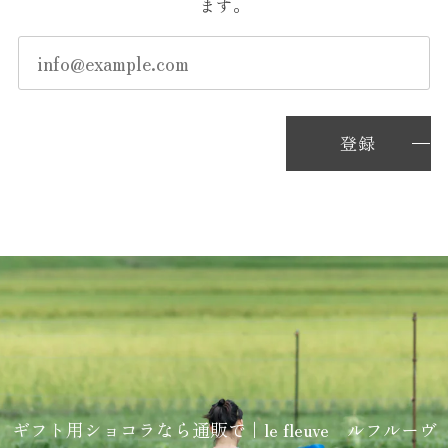
ます。
味しいボンボンショコラを食べれたことに感謝です。
アニバーサリー６ Anniversary6
2026/07/15
登録
ただのチョコ好きなので、ありきたりな言葉しか出てこ
ないのが悔しいですが6粒全部美味しかったです！ 特
に、はちみつマロンは凄いと思いました。 はちみつマ
ロンを食べた時に上垣さん天才！て。 le fleuveさんを他
の人に知られたくないって思っちゃいましたが私も他の
方のおかげでle fleuveさんと出会うことが出来たわけ
で…。 出会えたことに感謝です。 美味しいチョコレー
トを有難うございました。
ガトーナンテ
2026/07/01
ギフト用ショコラなら通販で｜le fleuve ルフルーヴ