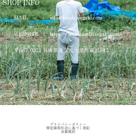
SHOP INFO
le fleuveのクッキー缶
MAIL
:
info@koudaiuegaki.com
2026/07/01
WEBSITE
:
https://www.koudaiuegaki.com/
ルフルーヴのくるくるクロワッサン（2個）
2026/07/01
〒667-0321 兵庫県養父市大屋町蔵垣947
プライバシーポリシー
特定商取引法に基づく表記
会員規約