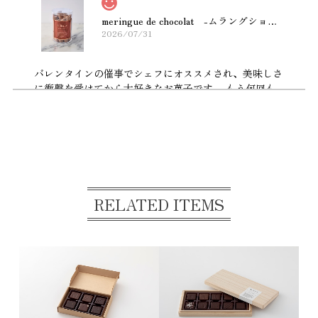
meringue de chocolat -ムラングショコラ- 【お届け指定日は4月12日以降でお願いします。】
2026/07/31
バレンタインの催事でシェフにオススメされ、美味しさ
に衝撃を受けてから大好きなお菓子です。 もう何回も
リピートするぐらい美味しい😋
タブレット アマゾン
2026/07/29
カカオニブの渋みもあって口溶け滑らかで美味しくいた
RELATED ITEMS
だきました^ ^
12周年記念 Thanksセレクション
2026/07/29