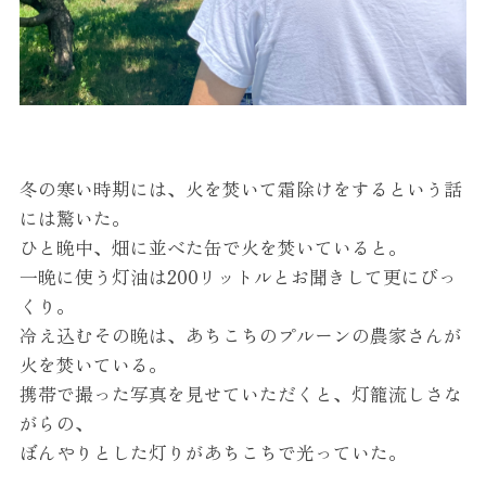
冬の寒い時期には、火を焚いて霜除けをするという話
には驚いた。
ひと晩中、畑に並べた缶で火を焚いていると。
一晩に使う灯油は200リットルとお聞きして更にびっ
くり。
冷え込むその晩は、
あちこちの
プルーン
の農家さんが
火を焚いている。
携帯で撮った写真を見せていただくと、灯籠流しさな
がらの、
ぼんやりとした灯りがあちこちで光っていた。