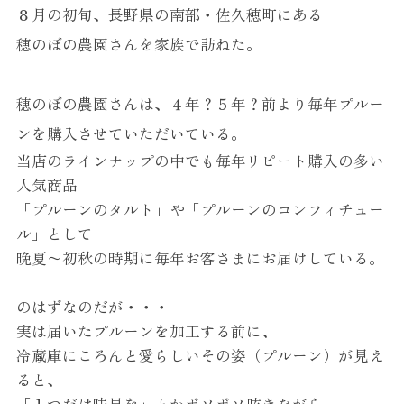
８月の初旬、長野県の南部・佐久穂町にある
穂のぼの農園さんを家族で訪ねた。
穂のぼの農園さんは、４年？５年？前より毎年
プルー
ン
を購入させていただいている。
当店のラインナップの中でも毎年リピート購入の多い
人気商品
「
プルーン
のタルト」や「
プルーン
のコンフィチュー
ル」として
晩夏〜初秋の時期に毎年お客さまにお届けしている。
のはずなのだが・・・
実は届いた
プルーン
を加工する前に、
冷蔵庫にころんと愛らしいその姿（プルーン）が見え
ると、