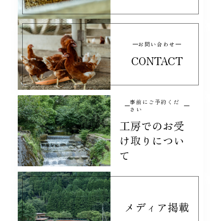
カカオとドライフルーツのグラノーラ
2026/07/20
お問い合わせ
紅茶に合う感じですごく美味しいです
CONTACT
le fleuveのクッキー缶
2026/07/19
事前にご予約くだ
さい
どれも美味しいかったです
工房でのお受
け取りについ
て
ジャスミンケイク 〜ジャスミンの花香る 山のはちみつのケイク〜
2026/07/19
濃厚な味わいで美味しかったです。
メディア掲載