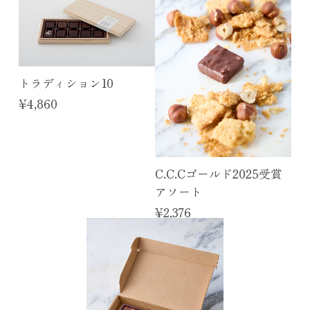
2026/07/29
ボンボンのBOXの他、サブレやギモーヴなど色々な商品
をお試し出来てとてもお得でした。特にギモーヴはもっ
ちり食感と口溶けのなめらかさが絶妙で、是非リピート
トラディション10
したいです！ 催事も多くなってきて大変かと思います
¥4,860
が、これからも美味しいお菓子を楽しみにしています。
≪ICA2020-2025受賞5種, C.C.C受賞3種≫ プラリネ10
C.C.Cゴールド2025受賞
2026/07/27
アソート
10粒全て美味しくいただきました！ 美味しいチョコレ
¥2,376
ートを食べることが出来て幸せです。 有難うございま
したm(_ _)m
カカオサブレ缶
2026/07/24