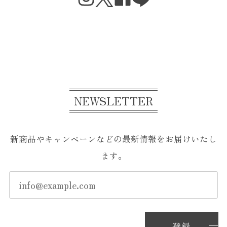
2026/07/18
ちょっとずつ食べようと思ってましたが美味しすぎて一
気に食べちゃいました。 本当に美味しい。 こんなに美
味しいボンボンショコラを食べれたことに感謝です。
アニバーサリー６ Anniversary6
2026/07/15
NEWSLETTER
ただのチョコ好きなので、ありきたりな言葉しか出てこ
ないのが悔しいですが6粒全部美味しかったです！ 特
新商品やキャンペーンなどの最新情報をお届けいたし
に、はちみつマロンは凄いと思いました。 はちみつマ
ロンを食べた時に上垣さん天才！て。 le fleuveさんを他
ます。
の人に知られたくないって思っちゃいましたが私も他の
方のおかげでle fleuveさんと出会うことが出来たわけ
で…。 出会えたことに感謝です。 美味しいチョコレー
トを有難うございました。
登録