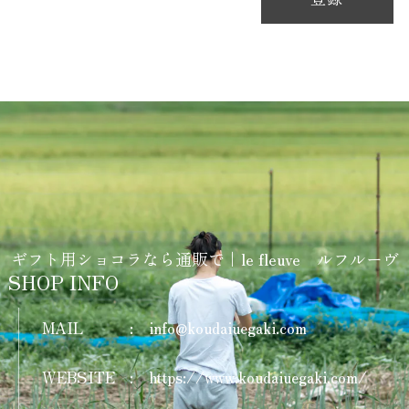
ガトーナンテ
2026/07/01
le fleuveのクッキー缶
2026/07/01
ルフルーヴのくるくるクロワッサン（2個）
2026/07/01
ギフト用ショコラなら通販で｜le fleuve ルフルーヴ
SHOP INFO
MAIL
:
info@koudaiuegaki.com
WEBSITE
:
https://www.koudaiuegaki.com/