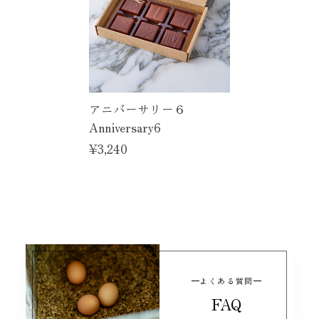
le fleuveのクッキー缶
2026/07/24
meringue de chocolat -ムラングショコラ-
アニバーサリー６
2026/07/23
Anniversary6
¥3,240
≪ICA2025シルバー受賞≫ ガナッシュ6 -はちみつショコラのセレクション-
2026/07/20
Anniversary6に入っていた、はちみつマロンがコチラ
のBOXにも入っていてまた食べれる嬉しさに狂喜乱舞し
てました。本っ当に美味しいし凄いです。勿論はちみつ
マロン以外も全て美味しくいただきました。有難うござ
いました。
よくある質問
FAQ