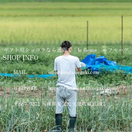
ギフト用ショコラなら通販で｜le fleuve ルフルーヴ
SHOP INFO
MAIL
:
info@koudaiuegaki.com
WEBSITE
:
https://www.koudaiuegaki.com/
〒667-0321 兵庫県養父市大屋町蔵垣947