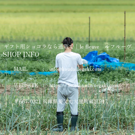
ギフト用ショコラなら通販で｜le fleuve ルフルーヴ
SHOP INFO
MAIL
:
info@koudaiuegaki.com
WEBSITE
:
https://www.koudaiuegaki.com/
〒667-0321 兵庫県養父市大屋町蔵垣947