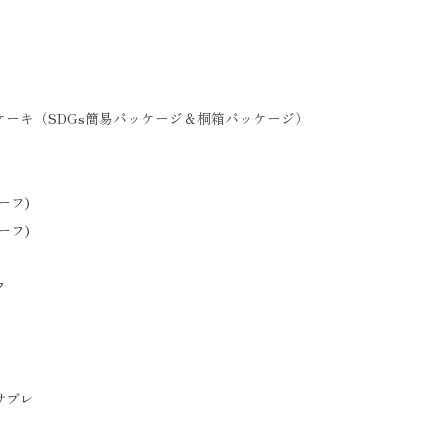
ーキ（SDGs簡易パッケージ＆桐箱パッケージ）
ーフ)
ーフ)
ク
サブレ