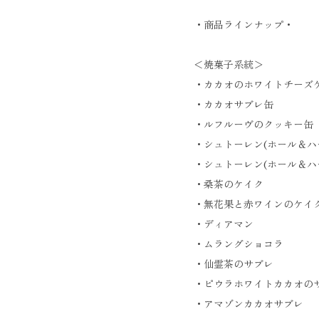
・商品ラインナップ・
＜焼菓子系統＞
・カカオのホワイトチーズケ
・カカオサブレ缶
・ルフルーヴのクッキー缶
・シュトーレン(ホール＆ハ
・シュトーレン(ホール＆ハ
・桑茶のケイク
・無花果と赤ワインのケイ
・ディアマン
・ムラングショコラ
・仙霊茶のサブレ
・ピウラホワイトカカオの
・アマゾンカカオサブレ