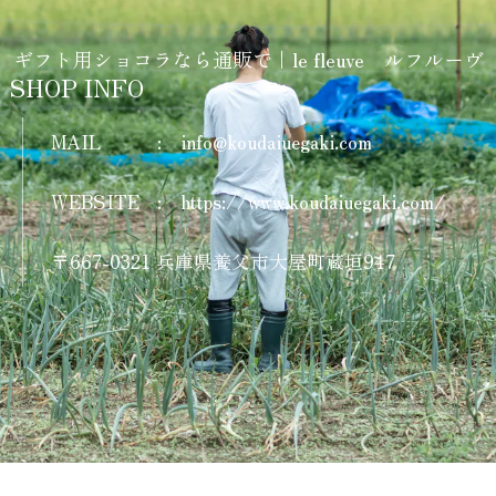
ギフト用ショコラなら通販で｜le fleuve ルフルーヴ
SHOP INFO
MAIL
:
info@koudaiuegaki.com
WEBSITE
:
https://www.koudaiuegaki.com/
〒667-0321 兵庫県養父市大屋町蔵垣947