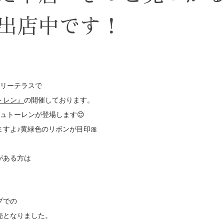
出店中です！
ツリーテラスで
トレン』
の開催しております。
シュトーレンが登場します😊
ますよ♪
黄緑色のリボンが目印🎀
゙ある方は
。
での
売となりました。