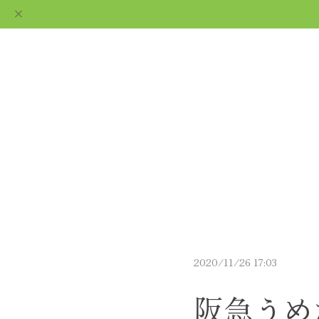
ギフト用ショコラなら
通販で｜le fleuve ルフ
ABOUT
CATEGORY
BLO
ルーヴ
2020/11/26 17:03
阪急うめ