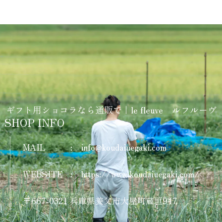
ギフト用ショコラなら通販で｜le fleuve ルフルーヴ
SHOP INFO
MAIL
:
info@koudaiuegaki.com
WEBSITE
:
https://www.koudaiuegaki.com/
〒667-0321 兵庫県養父市大屋町蔵垣947