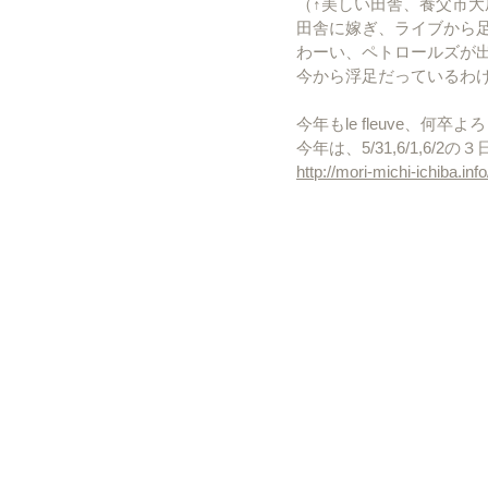
（↑美しい田舎、養父市大
田舎に嫁ぎ、ライブから
わーい、ペトロールズが出る
今から浮足だっているわ
今年もle fleuve、何
今年は、5/31,6/1,6/2
http://mori-michi-ichiba.in