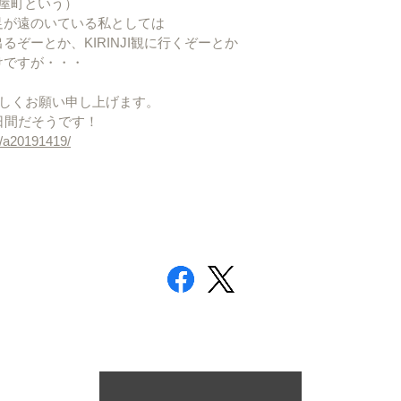
屋町という）
足が遠のいている私としては
ぞーとか、KIRINJI観に行くぞーとか
けですが・・・
卒よろしくお願い申し上げます。
の３日間だそうです！
fo/a20191419/