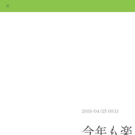
ギフト用ショコラなら
通販で｜le fleuve ルフ
ABOUT
CATEGORY
BLO
ルーヴ
2019/04/25 00:13
今年も