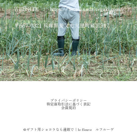
WEBSITE
:
https://www.koudaiuegaki.com/
〒667-0321 兵庫県養父市大屋町蔵垣947
プライバシーポリシー
特定商取引法に基づく表記
会員規約
©︎ギフト用ショコラなら通販で｜le fleuve ルフルーヴ