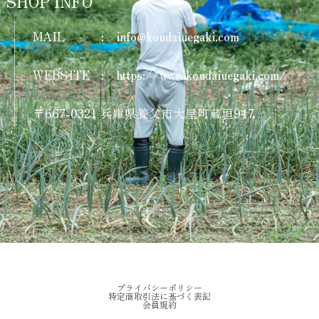
SHOP INFO
MAIL
:
info@koudaiuegaki.com
WEBSITE
:
https://www.koudaiuegaki.com/
〒667-0321 兵庫県養父市大屋町蔵垣947
プライバシーポリシー
特定商取引法に基づく表記
会員規約