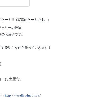
ケーキ!!!（写真のケーキです。）
チェリーの酸味。
気のお菓子です。
ども説明しながら作っていきます！
)
物・お土産付）
ぞ→
http://localfoodnet.info/