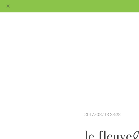
ギフト用ショコラなら
通販で｜le fleuve ルフ
ABOUT
CATEGORY
BLO
ルーヴ
2017/08/18 23:28
le fl